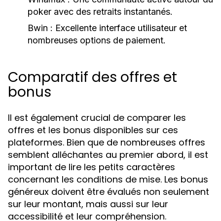
poker avec des retraits instantanés.
Bwin :
Excellente interface utilisateur et
nombreuses options de paiement.
Comparatif des offres et
bonus
Il est également crucial de comparer les
offres et les bonus disponibles sur ces
plateformes. Bien que de nombreuses offres
semblent alléchantes au premier abord, il est
important de lire les petits caractères
concernant les conditions de mise. Les bonus
généreux doivent être évalués non seulement
sur leur montant, mais aussi sur leur
accessibilité et leur compréhension.