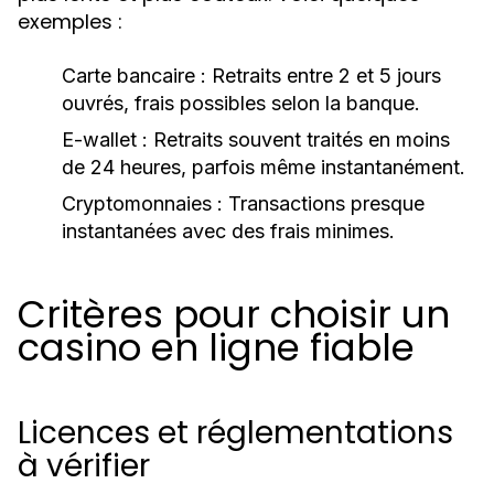
exemples :
Carte bancaire :
Retraits entre 2 et 5 jours
ouvrés, frais possibles selon la banque.
E-wallet :
Retraits souvent traités en moins
de 24 heures, parfois même instantanément.
Cryptomonnaies :
Transactions presque
instantanées avec des frais minimes.
Critères pour choisir un
casino en ligne fiable
Licences et réglementations
à vérifier