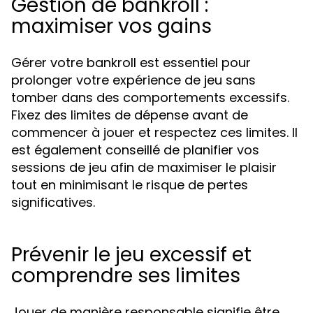
Gestion de bankroll :
maximiser vos gains
Gérer votre bankroll est essentiel pour
prolonger votre expérience de jeu sans
tomber dans des comportements excessifs.
Fixez des limites de dépense avant de
commencer à jouer et respectez ces limites. Il
est également conseillé de planifier vos
sessions de jeu afin de maximiser le plaisir
tout en minimisant le risque de pertes
significatives.
Prévenir le jeu excessif et
comprendre ses limites
Jouer de manière responsable signifie être