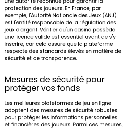
une autorité reconnue pour garantir la
protection des joueurs. En France, par
exemple, l'Autorité Nationale des Jeux (ANJ)
est l'entité responsable de la régulation des
jeux d'argent. Vérifier qu'un casino possède
une licence valide est essentiel avant de s'y
inscrire, car cela assure que la plateforme
respecte des standards élevés en matière de
sécurité et de transparence.
Mesures de sécurité pour
protéger vos fonds
Les meilleures plateformes de jeu en ligne
adoptent des mesures de sécurité robustes
pour protéger les informations personnelles
et financières des joueurs. Parmi ces mesures,