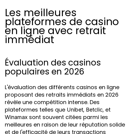
Les meilleures
plateformes de casino
en ligne avec retrait
immédiat
Évaluation des casinos
populaires en 2026
L'évaluation des différents casinos en ligne
proposant des retraits immédiats en 2026
révèle une compétition intense. Des
plateformes telles que
,
, et
Unibet
Betclic
sont souvent citées parmi les
Winamax
meilleures en raison de leur réputation solide
et de l'efficacité de leurs transactions