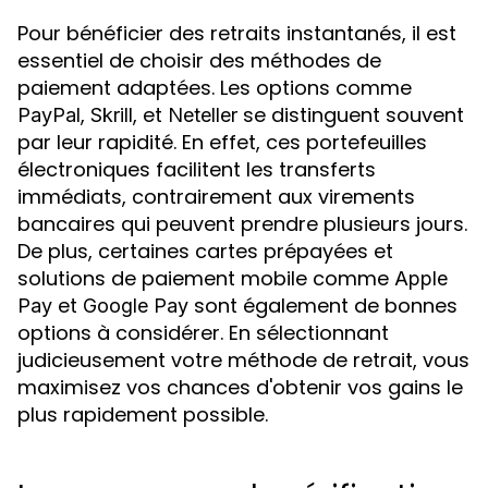
Pour bénéficier des retraits instantanés, il est
essentiel de choisir des méthodes de
paiement adaptées. Les options comme
,
, et
se distinguent souvent
PayPal
Skrill
Neteller
par leur rapidité. En effet, ces portefeuilles
électroniques facilitent les transferts
immédiats, contrairement aux virements
bancaires qui peuvent prendre plusieurs jours.
De plus, certaines cartes prépayées et
solutions de paiement mobile comme
Apple
et
sont également de bonnes
Pay
Google Pay
options à considérer. En sélectionnant
judicieusement votre méthode de retrait, vous
maximisez vos chances d'obtenir vos gains le
plus rapidement possible.