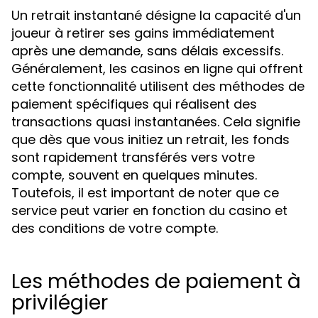
Un retrait instantané désigne la capacité d'un
joueur à retirer ses gains immédiatement
après une demande, sans délais excessifs.
Généralement, les casinos en ligne qui offrent
cette fonctionnalité utilisent des méthodes de
paiement spécifiques qui réalisent des
transactions quasi instantanées. Cela signifie
que dès que vous initiez un retrait, les fonds
sont rapidement transférés vers votre
compte, souvent en quelques minutes.
Toutefois, il est important de noter que ce
service peut varier en fonction du casino et
des conditions de votre compte.
Les méthodes de paiement à
privilégier