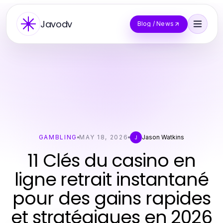
Javodv
Blog / News
GAMBLING
MAY 18, 2026
Jason Watkins
J
11 Clés du casino en
ligne retrait instantané
pour des gains rapides
et stratégiques en 2026