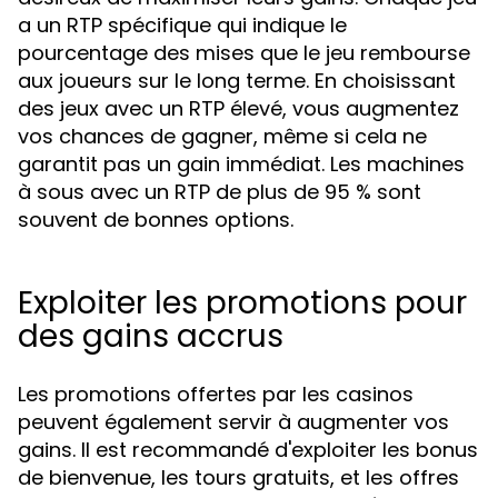
a un RTP spécifique qui indique le
pourcentage des mises que le jeu rembourse
aux joueurs sur le long terme. En choisissant
des jeux avec un RTP élevé, vous augmentez
vos chances de gagner, même si cela ne
garantit pas un gain immédiat. Les machines
à sous avec un RTP de plus de 95 % sont
souvent de bonnes options.
Exploiter les promotions pour
des gains accrus
Les promotions offertes par les casinos
peuvent également servir à augmenter vos
gains. Il est recommandé d'exploiter les bonus
de bienvenue, les tours gratuits, et les offres