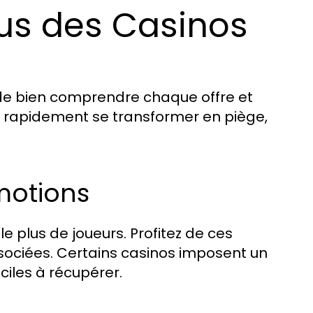
us des Casinos
ial de bien comprendre chaque offre et
ut rapidement se transformer en piège,
motions
le plus de joueurs. Profitez de ces
ssociées. Certains casinos imposent un
ciles à récupérer.