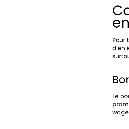
Co
en
Pour 
d'en 
surto
Bo
Le bo
promo
wager