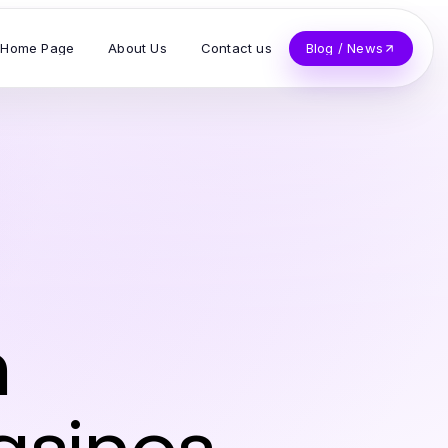
Home Page
About Us
Contact us
Blog / News
n