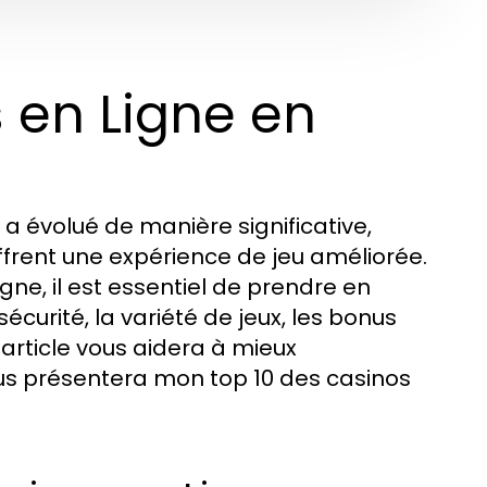
s en Ligne en
a évolué de manière significative,
frent une expérience de jeu améliorée.
igne, il est essentiel de prendre en
sécurité, la variété de jeux, les bonus
et article vous aidera à mieux
us présentera mon top 10 des casinos