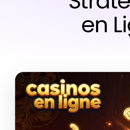
Strat
en L