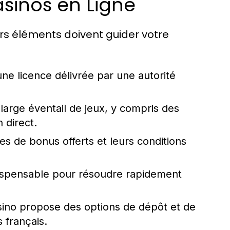
asinos en Ligne
urs éléments doivent guider votre
 une licence délivrée par une autorité
arge éventail de jeux, y compris des
 direct.
es de bonus offerts et leurs conditions
dispensable pour résoudre rapidement
ino propose des options de dépôt et de
 français.