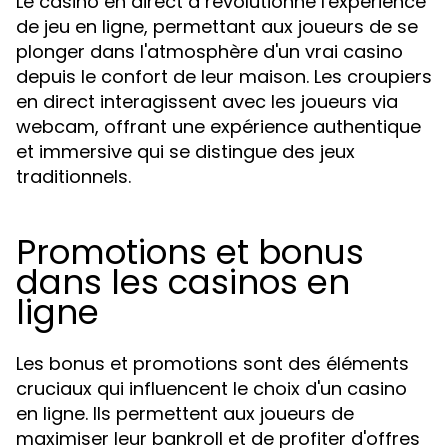
Le casino en direct a révolutionné l'expérience
de jeu en ligne, permettant aux joueurs de se
plonger dans l'atmosphère d'un vrai casino
depuis le confort de leur maison. Les croupiers
en direct interagissent avec les joueurs via
webcam, offrant une expérience authentique
et immersive qui se distingue des jeux
traditionnels.
Promotions et bonus
dans les casinos en
ligne
Les bonus et promotions sont des éléments
cruciaux qui influencent le choix d'un casino
en ligne. Ils permettent aux joueurs de
maximiser leur bankroll et de profiter d'offres