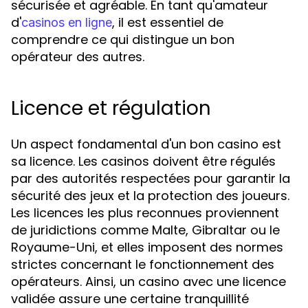
sécurisée et agréable. En tant qu'amateur
d'
, il est essentiel de
casinos en ligne
comprendre ce qui distingue un bon
opérateur des autres.
Licence et régulation
Un aspect fondamental d'un bon casino est
sa licence. Les casinos doivent être régulés
par des autorités respectées pour garantir la
sécurité des jeux et la protection des joueurs.
Les licences les plus reconnues proviennent
de juridictions comme Malte, Gibraltar ou le
Royaume-Uni, et elles imposent des normes
strictes concernant le fonctionnement des
opérateurs. Ainsi, un casino avec une licence
validée assure une certaine tranquillité