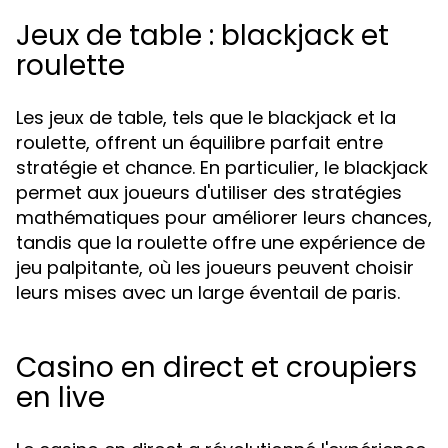
Jeux de table : blackjack et
roulette
Les jeux de table, tels que le blackjack et la
roulette, offrent un équilibre parfait entre
stratégie et chance. En particulier, le blackjack
permet aux joueurs d'utiliser des stratégies
mathématiques pour améliorer leurs chances,
tandis que la roulette offre une expérience de
jeu palpitante, où les joueurs peuvent choisir
leurs mises avec un large éventail de paris.
Casino en direct et croupiers
en live