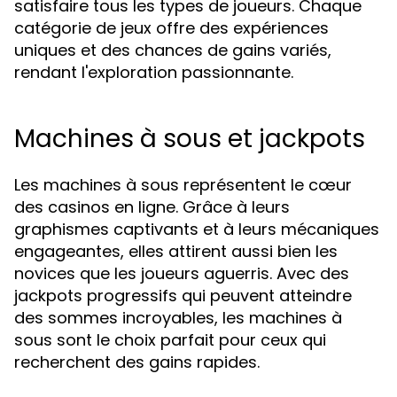
satisfaire tous les types de joueurs. Chaque
catégorie de jeux offre des expériences
uniques et des chances de gains variés,
rendant l'exploration passionnante.
Machines à sous et jackpots
Les machines à sous représentent le cœur
des casinos en ligne. Grâce à leurs
graphismes captivants et à leurs mécaniques
engageantes, elles attirent aussi bien les
novices que les joueurs aguerris. Avec des
jackpots progressifs qui peuvent atteindre
des sommes incroyables, les machines à
sous sont le choix parfait pour ceux qui
recherchent des gains rapides.