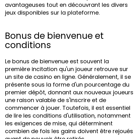
avantageuses tout en découvrant les divers
jeux disponibles sur la plateforme.
Bonus de bienvenue et
conditions
Le bonus de bienvenue est souvent la
première incitation qu'un joueur retrouve sur
un site de casino en ligne. Généralement, il se
présente sous la forme d'un pourcentage du
premier dépôt, donnant aux nouveaux joueurs
une raison valable de s'inscrire et de
commencer à jouer. Toutefois, il est essentiel
de lire les conditions d'utilisation, notamment
les exigences de mise, qui déterminent
combien de fois les gains doivent être rejoués
avant de pouvoir être retirés.