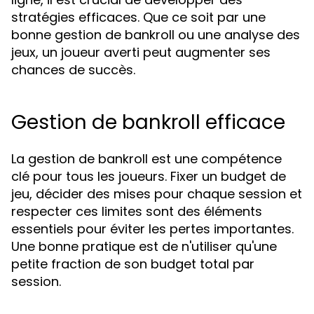
stratégies efficaces. Que ce soit par une
bonne gestion de bankroll ou une analyse des
jeux, un joueur averti peut augmenter ses
chances de succès.
Gestion de bankroll efficace
La gestion de bankroll est une compétence
clé pour tous les joueurs. Fixer un budget de
jeu, décider des mises pour chaque session et
respecter ces limites sont des éléments
essentiels pour éviter les pertes importantes.
Une bonne pratique est de n'utiliser qu'une
petite fraction de son budget total par
session.