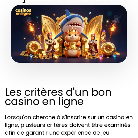
Les critères d'un bon
casino en ligne
Lorsqu'on cherche à s'inscrire sur un casino en
ligne, plusieurs critères doivent être examinés
afin de garantir une expérience de jeu