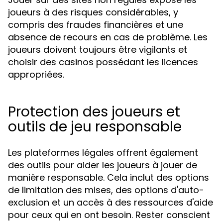
joueurs à des risques considérables, y
compris des fraudes financières et une
absence de recours en cas de problème. Les
joueurs doivent toujours être vigilants et
choisir des casinos possédant les licences
appropriées.
Protection des joueurs et
outils de jeu responsable
Les plateformes légales offrent également
des outils pour aider les joueurs à jouer de
manière responsable. Cela inclut des options
de limitation des mises, des options d'auto-
exclusion et un accès à des ressources d'aide
pour ceux qui en ont besoin. Rester conscient