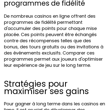
programmes de fidélité
De nombreux casinos en ligne offrent des
programmes de fidélité permettant
d'accumuler des points pour chaque mise
placée. Ces points peuvent être échangés
contre des récompenses telles que des
bonus, des tours gratuits ou des invitations à
des événements exclusifs. Comparer ces
programmes permet aux joueurs d'optimiser
leur expérience de jeu sur le long terme.
Stratégies pour
maximiser ses gains
Pour gagner à long terme dans les casinos en
ligne, il est crucial de développer des