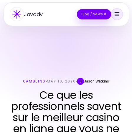
Javodv
Blog / News
GAMBLING
MAY 10, 2026
Jason Watkins
J
Ce que les
professionnels savent
sur le meilleur casino
en ligne que vous ne