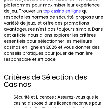
plateformes pour maximiser leur expérience
de jeu. Trouver un
qui
top casino en ligne
respecte les normes de sécurité, propose une
variété de jeux, et offre des promotions
avantageuses n'est pas toujours simple. Dans
cet article, nous allons explorer les critères
essentiels pour sélectionner les meilleurs
casinos en ligne en 2026 et vous donner des
conseils pratiques pour jouer de manière
responsable et efficace.
Critères de Sélection des
Casinos
Sécurité et Licences :
Assurez-vous que le
casino dispose d'une licence reconnue pour