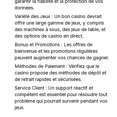
garantir la fiabilité et la protection de vos
données.
Variété des Jeux :
Un bon casino devrait
offrir une large gamme de jeux, y compris
des machines à sous, des jeux de table, et
des options de casino en direct.
Bonus et Promotions :
Les offres de
bienvenue et les promotions régulières
peuvent augmenter vos chances de gagner.
Méthodes de Paiement :
Vérifiez que le
casino propose des méthodes de dépôt et
de retrait rapides et sécurisées.
Service Client :
Un support réactif et
compétent est essentiel pour résoudre tout
problème qui pourrait survenir pendant vos
jeux.