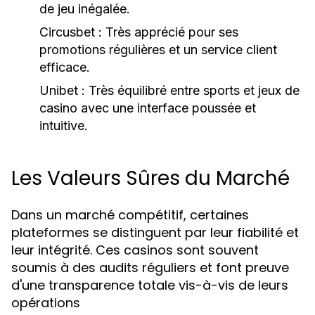
de jeu inégalée.
Circusbet :
Très apprécié pour ses
promotions régulières et un service client
efficace.
Unibet :
Très équilibré entre sports et jeux de
casino avec une interface poussée et
intuitive.
Les Valeurs Sûres du Marché
Dans un marché compétitif, certaines
plateformes se distinguent par leur fiabilité et
leur intégrité. Ces casinos sont souvent
soumis à des audits réguliers et font preuve
d'une transparence totale vis-à-vis de leurs
opérations