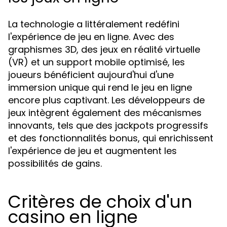
La technologie a littéralement redéfini
l'expérience de jeu en ligne. Avec des
graphismes 3D, des jeux en réalité virtuelle
(VR) et un support mobile optimisé, les
joueurs bénéficient aujourd'hui d'une
immersion unique qui rend le jeu en ligne
encore plus captivant. Les développeurs de
jeux intègrent également des mécanismes
innovants, tels que des jackpots progressifs
et des fonctionnalités bonus, qui enrichissent
l'expérience de jeu et augmentent les
possibilités de gains.
Critères de choix d'un
casino en ligne