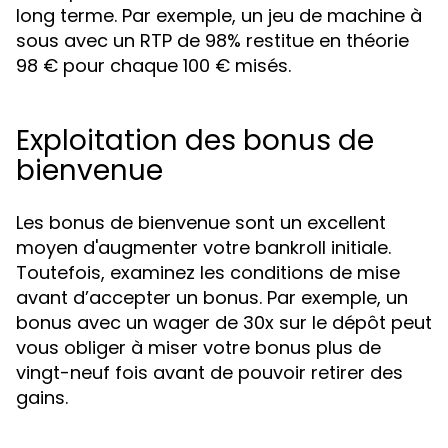
long terme. Par exemple, un jeu de machine à
sous avec un RTP de 98% restitue en théorie
98 € pour chaque 100 € misés.
Exploitation des bonus de
bienvenue
Les bonus de bienvenue sont un excellent
moyen d'augmenter votre bankroll initiale.
Toutefois, examinez les conditions de mise
avant d’accepter un bonus. Par exemple, un
bonus avec un wager de 30x sur le dépôt peut
vous obliger à miser votre bonus plus de
vingt-neuf fois avant de pouvoir retirer des
gains.