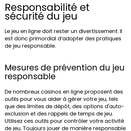
Responsabilité et
sécurité du jeu
Le jeu en ligne doit rester un divertissement. Il
est donc primordial d’adopter des pratiques
de jeu responsable.
Mesures de prévention du jeu
responsable
De nombreux casinos en ligne proposent des
outils pour vous aider à gérer votre jeu, tels
que des limites de dépôt, des options d'auto-
exclusion et des rappels de temps de jeu.
Utilisez ces outils pour contrôler votre activité
de jeu. Toujours jouer de manière responsable