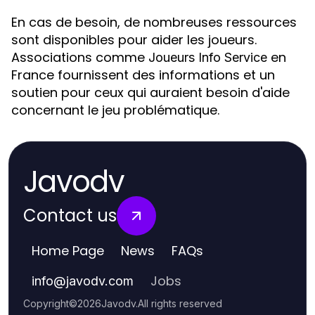
En cas de besoin, de nombreuses ressources
sont disponibles pour aider les joueurs.
Associations comme
en
Joueurs Info Service
France fournissent des informations et un
soutien pour ceux qui auraient besoin d'aide
concernant le jeu problématique.
Javodv
Contact us
Home Page
News
FAQs
Jobs
info
@
javodv.com
Copyright
©
2026
Javodv
.
All rights reserved