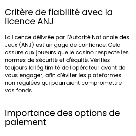
Critère de fiabilité avec la
licence ANJ
La licence délivrée par l’Autorité Nationale des
Jeux (ANJ) est un gage de confiance. Cela
assure aux joueurs que le casino respecte les
normes de sécurité et d'équité. Vérifiez
toujours la légitimité de l'opérateur avant de
vous engager, afin d’éviter les plateformes
non régulées qui pourraient compromettre
vos fonds.
Importance des options de
paiement